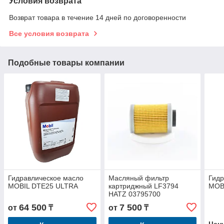
Условия возврата
Возврат товара в течение 14 дней по договоренности
Все условия возврата
Подобные товары компании
Гидравлическое масло
Масляный фильтр
Гидр
MOBIL DTE25 ULTRA
картриджный LF3794
MOBI
HATZ 03795700
64 500
7 500
от
₸
от
₸