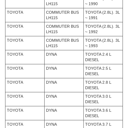
LH115
~ 1990
TOYOTA
COMMUTER BUS
TOYOTA (2.8L). 3L
LH115
~ 1991
TOYOTA
COMMUTER BUS
TOYOTA (2.8L). 3L
LH115
~ 1992
TOYOTA
COMMUTER BUS
TOYOTA (2.8L). 3L
LH115
~ 1993
TOYOTA
DYNA
TOYOTA 2.4 L
DIESEL
TOYOTA
DYNA
TOYOTA 2.5 L
DIESEL
TOYOTA
DYNA
TOYOTA 2.8 L
DIESEL
TOYOTA
DYNA
TOYOTA 3.0 L
DIESEL
TOYOTA
DYNA
TOYOTA 3.6 L
DIESEL
TOYOTA
DYNA
TOYOTA 3.7 L