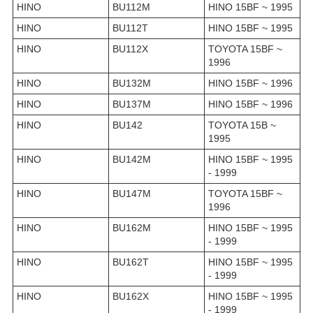
HINO
BU112M
HINO 15BF ~ 1995
HINO
BU112T
HINO 15BF ~ 1995
HINO
BU112X
TOYOTA 15BF ~
1996
HINO
BU132M
HINO 15BF ~ 1996
HINO
BU137M
HINO 15BF ~ 1996
HINO
BU142
TOYOTA 15B ~
1995
HINO
BU142M
HINO 15BF ~ 1995
- 1999
HINO
BU147M
TOYOTA 15BF ~
1996
HINO
BU162M
HINO 15BF ~ 1995
- 1999
HINO
BU162T
HINO 15BF ~ 1995
- 1999
HINO
BU162X
HINO 15BF ~ 1995
- 1999