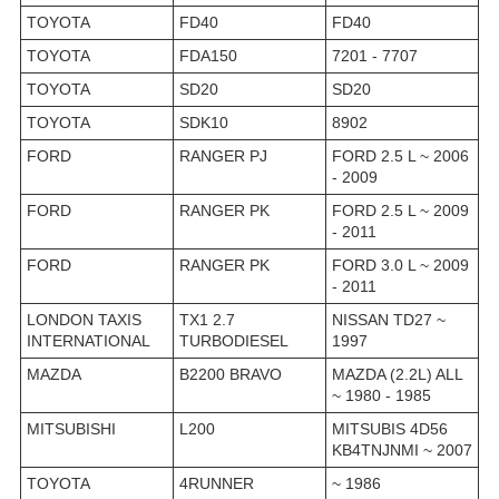
TOYOTA
FD40
FD40
TOYOTA
FDA150
7201 - 7707
TOYOTA
SD20
SD20
TOYOTA
SDK10
8902
FORD
RANGER PJ
FORD 2.5 L ~ 2006
- 2009
FORD
RANGER PK
FORD 2.5 L ~ 2009
- 2011
FORD
RANGER PK
FORD 3.0 L ~ 2009
- 2011
LONDON TAXIS
TX1 2.7
NISSAN TD27 ~
INTERNATIONAL
TURBODIESEL
1997
MAZDA
B2200 BRAVO
MAZDA (2.2L) ALL
~ 1980 - 1985
MITSUBISHI
L200
MITSUBIS 4D56
KB4TNJNMI ~ 2007
TOYOTA
4RUNNER
~ 1986