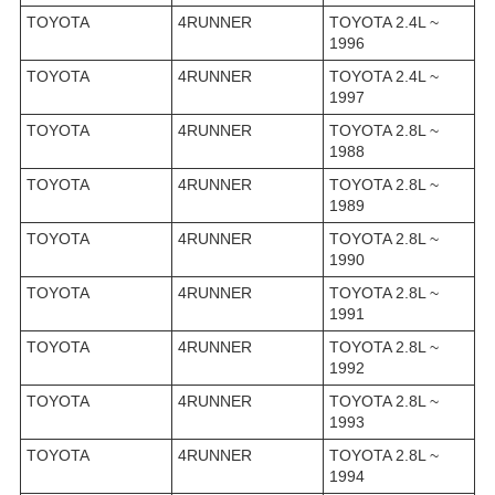
TOYOTA
4RUNNER
TOYOTA 2.4L ~
1996
TOYOTA
4RUNNER
TOYOTA 2.4L ~
1997
TOYOTA
4RUNNER
TOYOTA 2.8L ~
1988
TOYOTA
4RUNNER
TOYOTA 2.8L ~
1989
TOYOTA
4RUNNER
TOYOTA 2.8L ~
1990
TOYOTA
4RUNNER
TOYOTA 2.8L ~
1991
TOYOTA
4RUNNER
TOYOTA 2.8L ~
1992
TOYOTA
4RUNNER
TOYOTA 2.8L ~
1993
TOYOTA
4RUNNER
TOYOTA 2.8L ~
1994