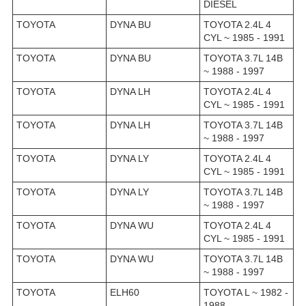
DIESEL
TOYOTA
DYNA BU
TOYOTA 2.4L 4
CYL ~ 1985 - 1991
TOYOTA
DYNA BU
TOYOTA 3.7L 14B
~ 1988 - 1997
TOYOTA
DYNA LH
TOYOTA 2.4L 4
CYL ~ 1985 - 1991
TOYOTA
DYNA LH
TOYOTA 3.7L 14B
~ 1988 - 1997
TOYOTA
DYNA LY
TOYOTA 2.4L 4
CYL ~ 1985 - 1991
TOYOTA
DYNA LY
TOYOTA 3.7L 14B
~ 1988 - 1997
TOYOTA
DYNA WU
TOYOTA 2.4L 4
CYL ~ 1985 - 1991
TOYOTA
DYNA WU
TOYOTA 3.7L 14B
~ 1988 - 1997
TOYOTA
ELH60
TOYOTA L ~ 1982 -
1988