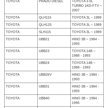
TOYOTA
PRADO DIESEL
TOYOTA 3.0L
TURBO 1KD-FTV ~
2007
TOYOTA
QLH115
TOYOTA 3L ~ 1989
TOYOTA
QLH125
TOYOTA 3L ~ 1989
TOYOTA
SLH115
TOYOTA 3L ~ 1989
TOYOTA
UBB21
HINO 3B ~ 1984 -
1993
TOYOTA
UBB23
TOYOTA 14B ~
1988 - 1993
TOYOTA
UBB24
TOYOTA 14B ~
1988 - 1993
TOYOTA
UBB26V
HINO 3B ~ 1984 -
1993
TOYOTA
UBB31
HINO 3B ~ 1984 -
1993
TOYOTA
UBB40
HINO 3B ~ 1984 -
1995