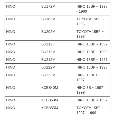
HINO
BU172M
HINO 15BF ~ 1995
- 1999
HINO
BU182M
TOYOTA 15BF ~
1996
HINO
BU202M
TOYOTA 15BF ~
1996
HINO
BU212F
HINO 15BF ~ 1997
HINO
BU212M
HINO 15BF ~ 1995
HINO
BU212M
HINO 15BF ~ 1997
HINO
BU222M
HINO 15BF ~ 1996
HINO
BU222M
HINO 15BFT ~
1997
HINO
KCBB40M
HINO 3B ~ 1997 -
1999
HINO
KCBB50M
HINO 15BF ~ 1997
HINO
KCBB55M
TOYOTA 15BF ~
1997 - 1999