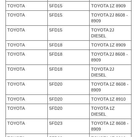
TOYOTA
5FD15
TOYOTA 1Z 8909
TOYOTA
5FD15
TOYOTA 2J 8608 -
8909
TOYOTA
5FD15
TOYOTA 2J
DIESEL
TOYOTA
5FD18
TOYOTA 1Z 8909
TOYOTA
5FD18
TOYOTA 2J 8608 -
8909
TOYOTA
5FD18
TOYOTA 2J
DIESEL
TOYOTA
5FD20
TOYOTA 1Z 8608 -
8909
TOYOTA
5FD20
TOYOTA 1Z 8910
TOYOTA
5FD20
TOYOTA 1Z
DIESEL
TOYOTA
5FD23
TOYOTA 1Z 8608 -
8909