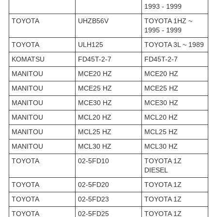
1993 - 1999
TOYOTA
UHZB56V
TOYOTA 1HZ ~
1995 - 1999
TOYOTA
ULH125
TOYOTA 3L ~ 1989
KOMATSU
FD45T-2-7
FD45T-2-7
MANITOU
MCE20 HZ
MCE20 HZ
MANITOU
MCE25 HZ
MCE25 HZ
MANITOU
MCE30 HZ
MCE30 HZ
MANITOU
MCL20 HZ
MCL20 HZ
MANITOU
MCL25 HZ
MCL25 HZ
MANITOU
MCL30 HZ
MCL30 HZ
TOYOTA
02-5FD10
TOYOTA 1Z
DIESEL
TOYOTA
02-5FD20
TOYOTA 1Z
TOYOTA
02-5FD23
TOYOTA 1Z
TOYOTA
02-5FD25
TOYOTA 1Z