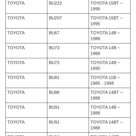
TOYOTA
BU222
TOYOTA 15BT ~
1995
TOYOTA
BU297
TOYOTA 15BT ~
1995
TOYOTA
BU67
TOYOTA 14B ~
1988
TOYOTA
BU73
TOYOTA 14B ~
1988
TOYOTA
BU73
TOYOTA 14B ~
1990
TOYOTA
BU81
TOYOTA 11B ~
1985 - 1988
TOYOTA
BU88
TOYOTA 14BT ~
1988
TOYOTA
BU91
TOYOTA 14B ~
1988
TOYOTA
BU91
TOYOTA 14BT ~
1988