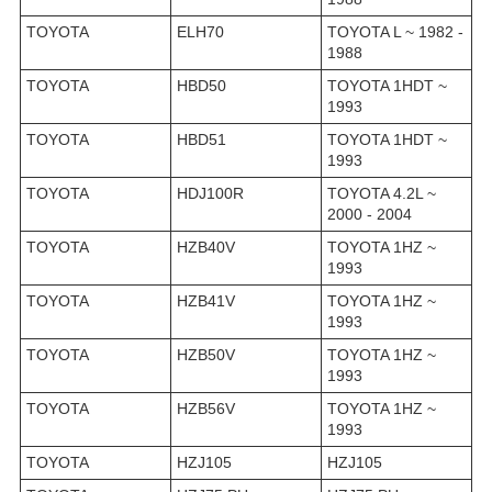
TOYOTA
ELH70
TOYOTA L ~ 1982 -
1988
TOYOTA
HBD50
TOYOTA 1HDT ~
1993
TOYOTA
HBD51
TOYOTA 1HDT ~
1993
TOYOTA
HDJ100R
TOYOTA 4.2L ~
2000 - 2004
TOYOTA
HZB40V
TOYOTA 1HZ ~
1993
TOYOTA
HZB41V
TOYOTA 1HZ ~
1993
TOYOTA
HZB50V
TOYOTA 1HZ ~
1993
TOYOTA
HZB56V
TOYOTA 1HZ ~
1993
TOYOTA
HZJ105
HZJ105