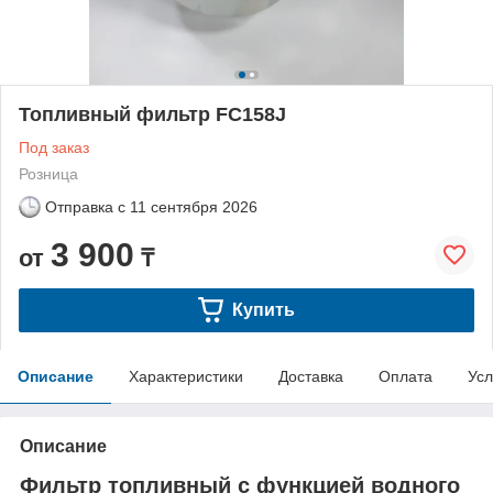
Топливный фильтр FC158J
Под заказ
Розница
Отправка с
11 сентября 2026
3 900
от
₸
Купить
Описание
Характеристики
Доставка
Оплата
Усл
Описание
Фильтр топливный с функцией водного