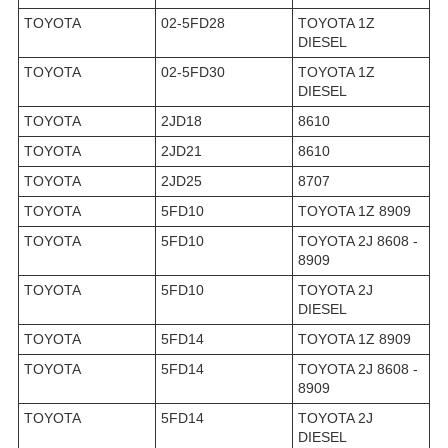
TOYOTA
02-5FD28
TOYOTA 1Z
DIESEL
TOYOTA
02-5FD30
TOYOTA 1Z
DIESEL
TOYOTA
2JD18
8610
TOYOTA
2JD21
8610
TOYOTA
2JD25
8707
TOYOTA
5FD10
TOYOTA 1Z 8909
TOYOTA
5FD10
TOYOTA 2J 8608 -
8909
TOYOTA
5FD10
TOYOTA 2J
DIESEL
TOYOTA
5FD14
TOYOTA 1Z 8909
TOYOTA
5FD14
TOYOTA 2J 8608 -
8909
TOYOTA
5FD14
TOYOTA 2J
DIESEL