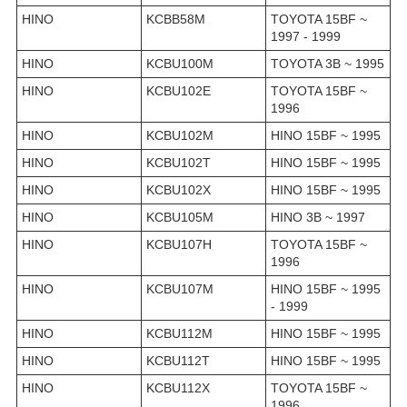
HINO
KCBB58M
TOYOTA 15BF ~
1997 - 1999
HINO
KCBU100M
TOYOTA 3B ~ 1995
HINO
KCBU102E
TOYOTA 15BF ~
1996
HINO
KCBU102M
HINO 15BF ~ 1995
HINO
KCBU102T
HINO 15BF ~ 1995
HINO
KCBU102X
HINO 15BF ~ 1995
HINO
KCBU105M
HINO 3B ~ 1997
HINO
KCBU107H
TOYOTA 15BF ~
1996
HINO
KCBU107M
HINO 15BF ~ 1995
- 1999
HINO
KCBU112M
HINO 15BF ~ 1995
HINO
KCBU112T
HINO 15BF ~ 1995
HINO
KCBU112X
TOYOTA 15BF ~
1996