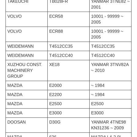
TAKEUCHI
TB028FR
YANMAR 3TNE82 ~
2001
VOLVO
ECR58
10001 - 99999 ~
2005
VOLVO
ECR88
10001 - 99999 ~
2005
WEIDEMANN
T4512CC35
T4512CC35
WEIDEMANN
T4512CC40
T4512CC40
XUZHOU CONST.
XE18
YANMAR 3TNV82A
MACHINERY
~ 2010
GROUP
MAZDA
E2000
~ 1984
MAZDA
E2200
~ 1984
MAZDA
E2500
E2500
MAZDA
E3000
E3000
DOOSAN
D30G
YANMAR 4TNE98
KN31236 ~ 2009