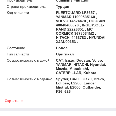
Производитель
Cummins Filtration
Страна производитель
Турция
Код запчасти
FLEETGUARD LF3657 ,
YANMAR 11900535160 ,
VOLVO 14524470 , DOOSAN
40040400076 , INGERSOLL-
RAND 22226351 , MC
CORMICK 3678034M2 ,
HITACHI 4463783 , HYUNDAI
XJAU00153 .
Состояние
Новое
Тип запчасти
Оригинал
Совместимость с маркой
CAT, Isuzu, Doosan, Volvo,
YANMAR, HITACHI, Hyundai,
Mazda, Mitsubishi,
CATERPILLAR, Kubota
Совместимость с моделью
Spyder, CX-60, CX70, Bravo,
Eclipse, E2200, Lancer,
Mistral, E2000, Outlander,
F16, 626
Скрыть