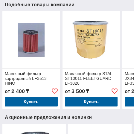
Подобные товары компании
Масляный фильтр
Масляный фильтр STAL
Мас
картриджный LF3513
ST10011 FLEETGUARD
JX8
HINO
LF3828
LF3
2 400
3 500
от
₸
от
₸
от
Купить
Купить
Акционные предложения и новинки