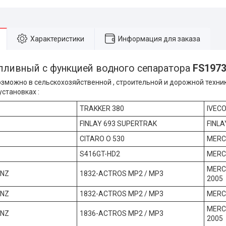
Характеристики
Информация для заказа
пливный с функцией водного сепаратора
FS197
можно в сельскохозяйственной , строительной и дорожной технике
становках :
TRAKKER 380
IVECO
FINLAY 693 SUPERTRAK
FINL
CITARO O 530
MERC
S416GT-HD2
MERC
MERC
ENZ
1832-ACTROS MP2 / MP3
2005
ENZ
1832-ACTROS MP2 / MP3
MERC
MERC
ENZ
1836-ACTROS MP2 / MP3
2005