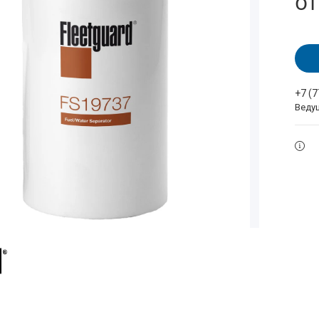
о
+7 (
Веду