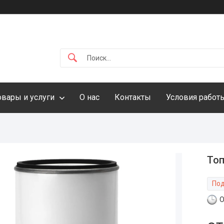
овары и услуги
О нас
Контакты
Условия работ
Топ
Под
О