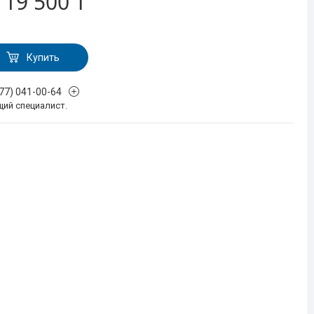
т
19 500 ₸
Купить
777) 041-00-64
щий специалист.