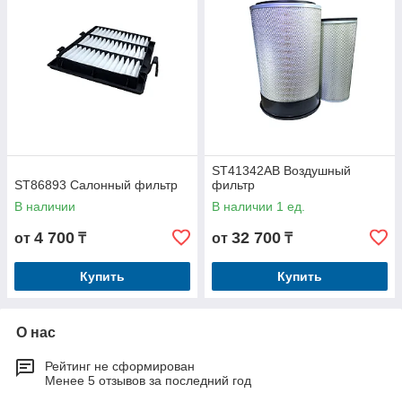
ST41342AB Воздушный
ST86893 Салонный фильтр
фильтр
В наличии
В наличии 1 ед.
4 700
32 700
от
₸
от
₸
Купить
Купить
О нас
Рейтинг не сформирован
Менее 5 отзывов за последний год