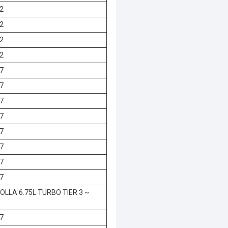
2
2
2
2
7
7
7
7
7
7
7
7
LLA 6.75L TURBO TIER 3 ~
7