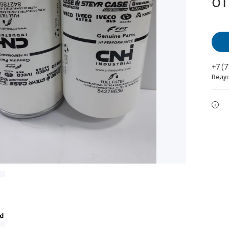
о
+7 (
Веду