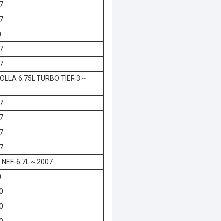
7
7
0
7
7
LLA 6.75L TURBO TIER 3 ~
7
7
7
7
 NEF-6.7L ~ 2007
0
0
0
0