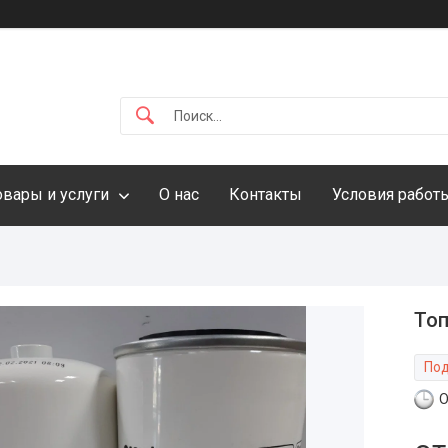
овары и услуги
О нас
Контакты
Условия работ
Топ
Под
О