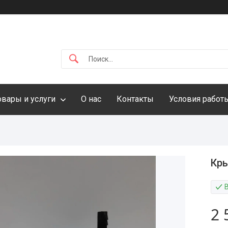
овары и услуги
О нас
Контакты
Условия работ
Кры
В
2 