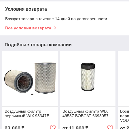
Условия возврата
Возврат товара в течение 14 дней по договоренности
Все условия возврата
Подобные товары компании
Воздушный фильтр
Воздушный фильтр WIX
Воз
первичный WIX 93347E
49587 BOBCAT 6698057
перв
VOL
23 000
11 900
₸
от
₸
от