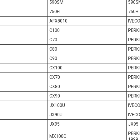
590SM
590S
750H
750H
AFX8010
IVECO
C100
PERK
C70
PERKI
C80
PERK
C90
PERK
CX100
PERKI
CX70
PERKI
CX80
PERKI
CX90
PERKI
JX100U
IVECO
JX90U
IVECO
JX95
JX95
PERK
MX100C
1999