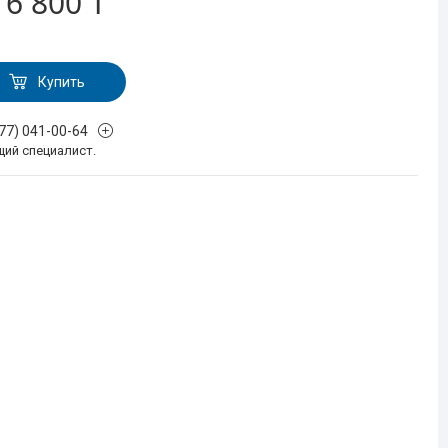
т
6 800 ₸
Купить
777) 041-00-64
щий специалист.