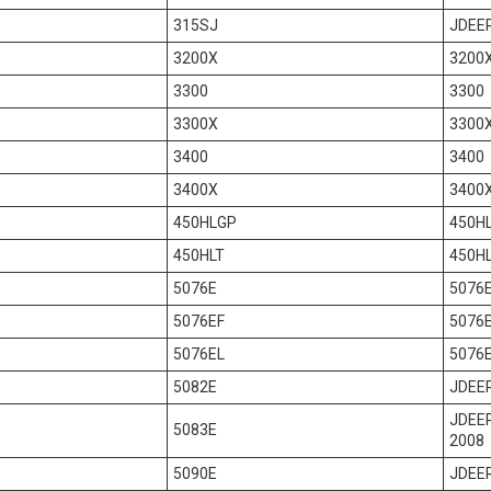
315SJ
JDEE
3200X
3200
3300
3300
3300X
3300
3400
3400
3400X
3400
450HLGP
450H
450HLT
450H
5076E
5076
5076EF
5076
5076EL
5076
5082E
JDEE
JDEE
5083E
2008
5090E
JDEE