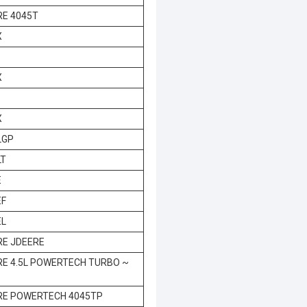
RE 4045T
X
X
X
LGP
LT
E
EF
EL
RE JDEERE
RE 4.5L POWERTECH TURBO ~
RE POWERTECH 4045TP