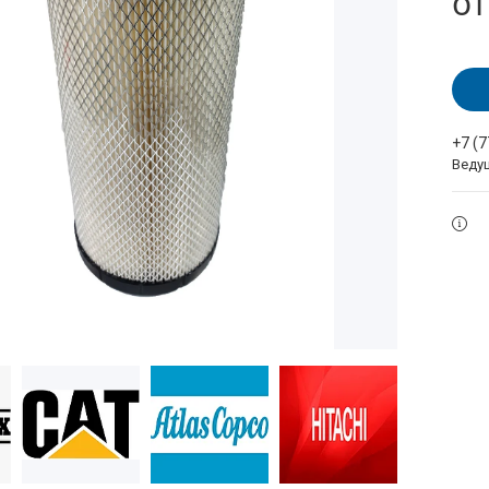
о
+7 (
Веду