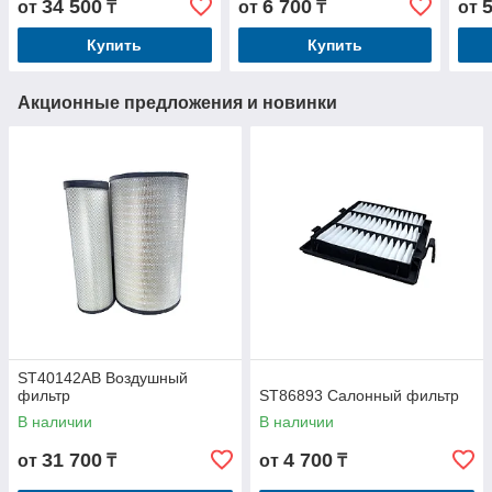
34 500
6 700
от
₸
от
₸
от
Купить
Купить
Акционные предложения и новинки
ST40142AB Воздушный
фильтр
ST86893 Салонный фильтр
В наличии
В наличии
31 700
4 700
от
₸
от
₸