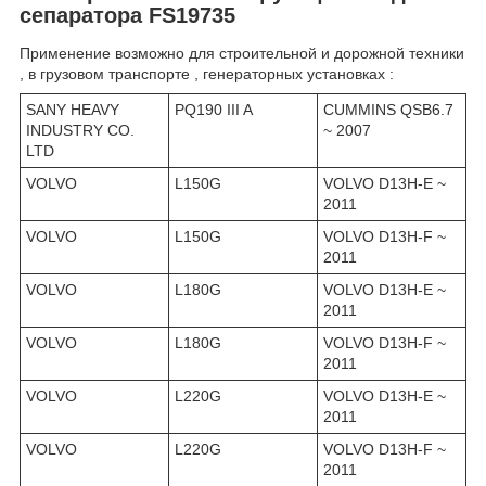
сепаратора FS19735
Применение возможно для строительной и дорожной техники
, в грузовом транспорте , генераторных установках :
SANY HEAVY
PQ190 III A
CUMMINS QSB6.7
INDUSTRY CO.
~ 2007
LTD
VOLVO
L150G
VOLVO D13H-E ~
2011
VOLVO
L150G
VOLVO D13H-F ~
2011
VOLVO
L180G
VOLVO D13H-E ~
2011
VOLVO
L180G
VOLVO D13H-F ~
2011
VOLVO
L220G
VOLVO D13H-E ~
2011
VOLVO
L220G
VOLVO D13H-F ~
2011