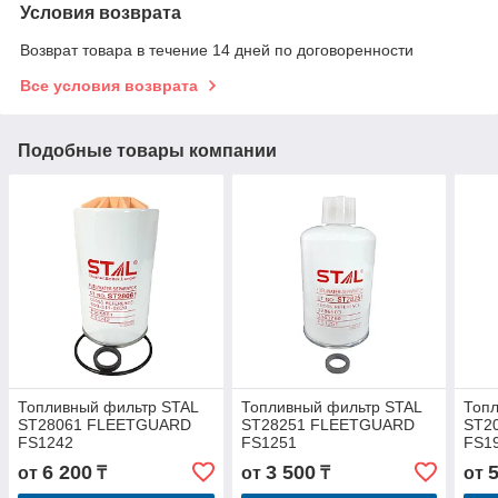
Условия возврата
Возврат товара в течение 14 дней по договоренности
Все условия возврата
Подобные товары компании
Топливный фильтр STAL
Топливный фильтр STAL
Топ
ST28061 FLEETGUARD
ST28251 FLEETGUARD
ST2
FS1242
FS1251
FS1
6 200
3 500
от
₸
от
₸
от