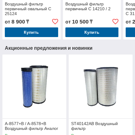
Воздушный фильтр
Воздушный фильтр
Воз
первичный овальный C
первичный C 14210 / 2
пер
25124
C 31
8 900
10 500
от
₸
от
₸
от
Купить
Купить
Акционные предложения и новинки
A-8577+B / A-8578+B
ST40142AB Воздушный
Воздушный фильтр Аналог
фильтр