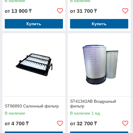
В наличии
В наличии
13 900
31 700
от
₸
от
₸
Купить
Купить
ST41342AB Воздушный
ST86893 Салонный фильтр
фильтр
В наличии
В наличии 1 ед.
4 700
32 700
от
₸
от
₸