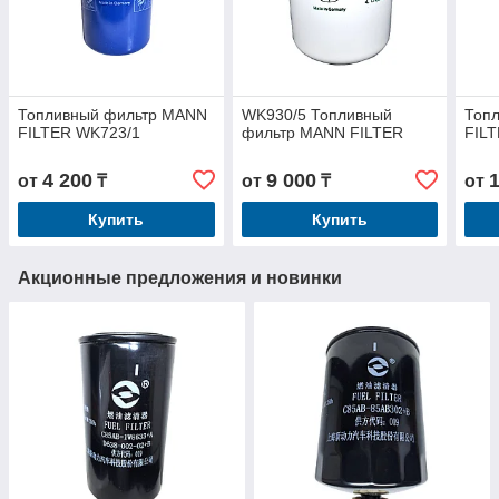
Топливный фильтр MANN
WK930/5 Топливный
Топ
FILTER WK723/1
фильтр MANN FILTER
FIL
4 200
9 000
от
₸
от
₸
от
Купить
Купить
Акционные предложения и новинки