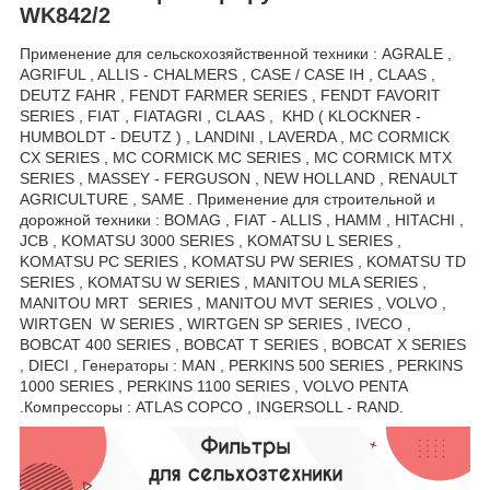
WK842/2
Применение для сельскохозяйственной техники : AGRALE ,
AGRIFUL , ALLIS - CHALMERS , CASE / CASE IH , CLAAS ,
DEUTZ FAHR , FENDT FARMER SERIES , FENDT FAVORIT
SERIES , FIAT , FIATAGRI , CLAAS , KHD ( KLOCKNER -
HUMBOLDT - DEUTZ ) , LANDINI , LAVERDA , MC CORMICK
CX SERIES , MC CORMICK MC SERIES , MC CORMICK MTX
SERIES , MASSEY - FERGUSON , NEW HOLLAND , RENAULT
AGRICULTURE , SAME . Применение для строительной и
дорожной техники : BOMAG , FIAT - ALLIS , HAMM , HITACHI ,
JCB , KOMATSU 3000 SERIES , KOMATSU L SERIES ,
KOMATSU PC SERIES , KOMATSU PW SERIES , KOMATSU TD
SERIES , KOMATSU W SERIES , MANITOU MLA SERIES ,
MANITOU MRT SERIES , MANITOU MVT SERIES , VOLVO ,
WIRTGEN W SERIES , WIRTGEN SP SERIES , IVECO ,
BOBCAT 400 SERIES , BOBCAT T SERIES , BOBCAT X SERIES
, DIECI , Генераторы : MAN , PERKINS 500 SERIES , PERKINS
1000 SERIES , PERKINS 1100 SERIES , VOLVO PENTA
.Компрессоры : ATLAS COPCO , INGERSOLL - RAND.