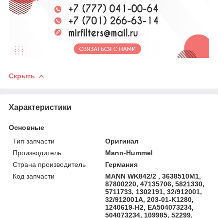
Скрыть
Характеристики
Основные
Тип запчасти
Оригинал
Производитель
Mann-Hummel
Страна производитель
Германия
Код запчасти
MANN WK842/2 , 3638510M1,
87800220, 47135706, 5821330,
5711733, 1302191, 32/912001,
32/912001A, 203-01-K1280,
1240619-H2, EA504073234,
504073234, 109985, 52299,