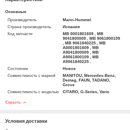
Основные
Производитель
Mann-Hummel
Страна производитель
Испания
Код запчасти
MB 0001801609 , MB
9041800009 , MB 9061800109
, MB 9061840225 , MB
A0001801609 , MB
A9041800009 , MB
A9061800109 , MB
A9061840225 .
Состояние
Новое
Совместимость с маркой
MANITOU, Mercedes-Benz,
Demag, FAUN, TADANO,
Grove
Совместимость с моделью
CITARO, G-Series, Vario
Скрыть
Условия доставки