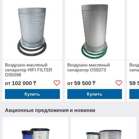
Воздушно-масляный
Воздушно-масляный
Воз
сепаратор HIFI FILTER
сепаратор OS5073
сеп
OS5098
102 000
59 500
59 
от
₸
от
₸
Купить
Купить
Акционные предложения и новинки