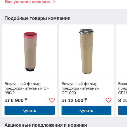
Все условия возврата
Подобные товары компании
Воздушный фильтр
Воздушный фильтр
Воз
предохранительный CF
предохранительный
пре
990/2
CF1000
CF1
6 900
12 500
8 1
от
₸
от
₸
Купить
Купить
Акционные предложения и новинки