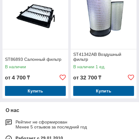
ST41342AB Воздушный
ST86893 Салонный фильтр
фильтр
В наличии
В наличии 1 ед.
4 700
32 700
от
₸
от
₸
Купить
Купить
О нас
Рейтинг не сформирован
Менее 5 отзывов за последний год
Работает с 29.01.2010