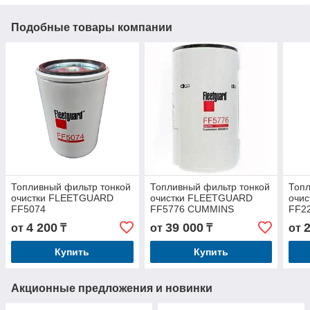
Подобные товары компании
Топливный фильтр тонкой
Топливный фильтр тонкой
Топл
очистки FLEETGUARD
очистки FLEETGUARD
очи
FF5074
FF5776 CUMMINS
FF2
2893612
4 200
39 000
от
₸
от
₸
от
Купить
Купить
Акционные предложения и новинки