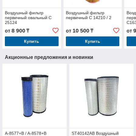
Воздушный фильтр
Воздушный фильтр
Воз
первичный овальный C
первичный C 14210 / 2
пер
25124
C16
8 900
10 500
от
₸
от
₸
от
Купить
Купить
Акционные предложения и новинки
A-8577+B / A-8578+B
ST40142AB Воздушный