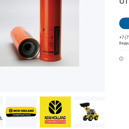
о
+7 (
Веду