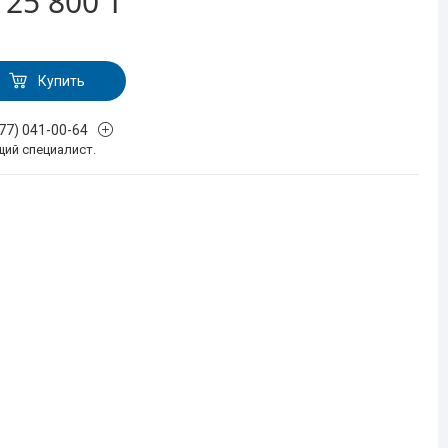
т
25 800 ₸
Купить
777) 041-00-64
щий специалист.