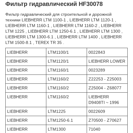
Фильтр гидравлический
HF30078
Фильтр гидравлический для строительной и дорожной
техники LIEBHERR LTM 1100-1 , LIEBHERR LTM 1120-1 ,
LIEBHERR LTM 1160-1 , LIEBHERR LTM 1160-2 , LIEBHERR
LTM 1225 , LIEBHERR LTM 1250-6.1 , LIEBHERR LTM 1300 ,
LIEBHERR LTM 1300-6.1 , LIEBHERR LTM 1400 , LIEBHERR
LTM 1500-8.1 , TEREX TR 35 .
LIEBHERR
LTM1100/1
0022843
LIEBHERR
LTM1120/1
LIEBHERR LOWER
LIEBHERR
LTM1160/1
0023289
LIEBHERR
LTM1160/2
Z22253 - Z25003
LIEBHERR
LTM1160/2
Z25004 - Z68077
LIEBHERR
LTM1160/2
LIEBHERR
D9408TI ~ 1996
LIEBHERR
LTM1225
0022609
LIEBHERR
LTM1250-6.1
Z70500 - Z70627
LIEBHERR
LTM1300
71040