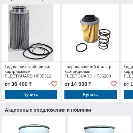
Гидравлический фильтр
Гидравлический фильтр
Гидр
картриджный
картриджный
кар
FLEETGUARD HF35312
FLEETGUARD HF35200
FLE
36 400
14 000
от
₸
от
₸
от
Купить
Купить
Акционные предложения и новинки