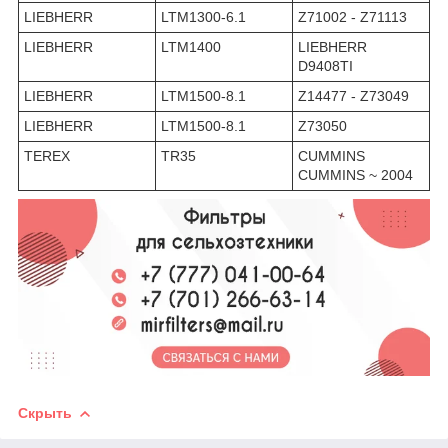
LIEBHERR
LTM1300-6.1
Z71002 - Z71113
LIEBHERR
LTM1400
LIEBHERR
D9408TI
LIEBHERR
LTM1500-8.1
Z14477 - Z73049
LIEBHERR
LTM1500-8.1
Z73050
TEREX
TR35
CUMMINS
CUMMINS ~ 2004
Скрыть