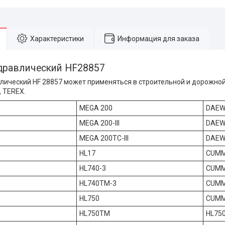
Характеристики
Информация для заказа
дравлический HF28857
лический HF 28857 может применяться в строительной и дорожной 
, TEREX.
MEGA 200
DAEW
MEGA 200-III
DAEW
MEGA 200TC-III
DAEW
HL17
CUMM
HL740-3
CUMM
HL740TM-3
CUMM
HL750
CUMM
HL750TM
HL75