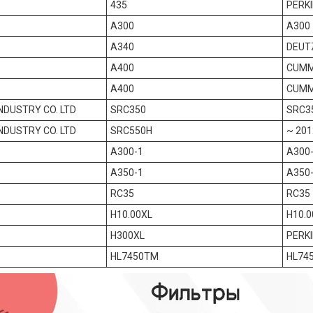
435
PERKI
A300
A300
A340
DEUT
A400
CUMM
A400
CUMM
NDUSTRY CO. LTD
SRC350
SRC3
NDUSTRY CO. LTD
SRC550H
~ 201
A300-1
A300
A350-1
A350
RC35
RC35
H10.00XL
H10.0
H300XL
PERKI
HL7450TM
HL74