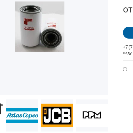
о
+7 (
Веду