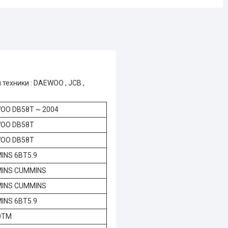
техники : DAEWOO , JCB ,
OO DB58T ~ 2004
OO DB58T
OO DB58T
INS 6BT5.9
INS CUMMINS
INS CUMMINS
INS 6BT5.9
0TM