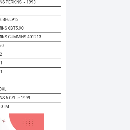
NS PERKINS ~ 1993
Z BF6L913
INS 6BT5.9C
INS CUMMINS 401213
50
2
-1
-1
0XL
NS 6 CYL ~ 1999
50TM