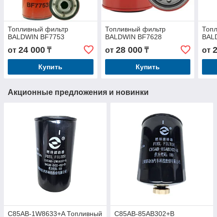
Топливный фильтр
Топливный фильтр
Топ
BALDWIN BF7753
BALDWIN BF7628
BAL
24 000
28 000
от
₸
от
₸
от
Купить
Купить
Акционные предложения и новинки
C85AB-1W8633+A Топливный
C85AB-85AB302+B