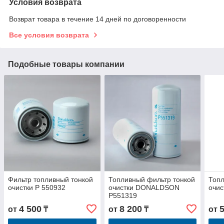
Условия возврата
Возврат товара в течение 14 дней по договоренности
Все условия возврата
Подобные товары компании
Фильтр топливный тонкой
Топливный фильтр тонкой
Топл
очистки P 550932
очистки DONALDSON
очис
P551319
4 500
8 200
от
₸
от
₸
от