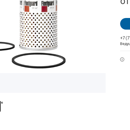
о
+7 (
Веду