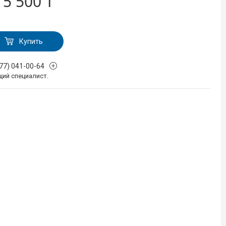
т
5 500 ₸
Купить
777) 041-00-64
щий специалист.