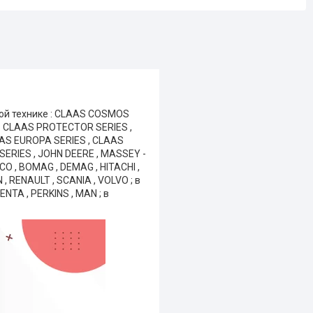
ой технике : CLAAS COSMOS
S CLAAS PROTECTOR SERIES ,
AS EUROPA SERIES , CLAAS
ERIES , JOHN DEERE , MASSEY -
CO , BOMAG , DEMAG , HITACHI ,
 , RENAULT , SCANIA , VOLVO ; в
NTA , PERKINS , MAN ; в