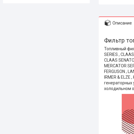
Описание
Фильтр то
Топливный фил
SERIES , CLAA
CLAAS SENATOR
MERCATOR SERI
FERGUSON , LAN
IRMER & ELZE ,
генераторных у
холодильном о