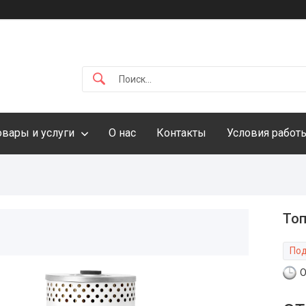
овары и услуги
О нас
Контакты
Условия работ
Топ
Под
О