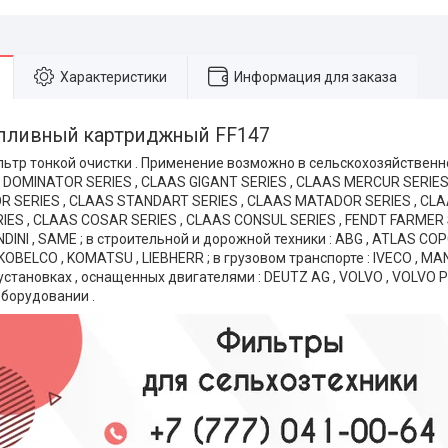
Характеристики
Информация для заказа
пливный картриджный FF147
ьтр тонкой очистки . Применение возможно в сельскохозяйственн
S DOMINATOR SERIES , CLAAS GIGANT SERIES , CLAAS MERCUR SERIE
 SERIES , CLAAS STANDART SERIES , CLAAS MATADOR SERIES , CLA
ES , CLAAS COSAR SERIES , CLAAS CONSUL SERIES , FENDT FARMER S
DINI , SAME ; в строительной и дорожной техники : ABG , ATLAS COP
 KOBELCO , KOMATSU , LIEBHERR ; в грузовом транспорте : IVECO , MAN
становках , оснащенных двигателями : DEUTZ AG , VOLVO , VOLVO PE
борудовании .