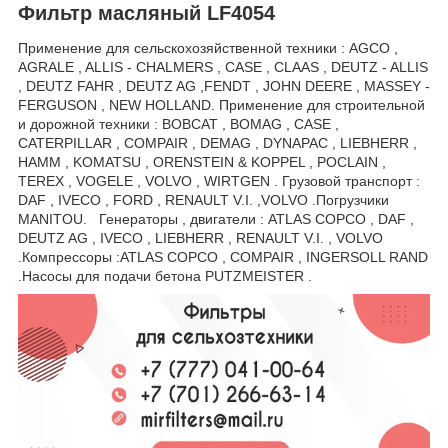
Фильтр масляный LF4054
Применение для сельскохозяйственной техники : AGCO ,
AGRALE , ALLIS - CHALMERS , CASE , CLAAS , DEUTZ - ALLIS
, DEUTZ FAHR , DEUTZ AG ,FENDT , JOHN DEERE , MASSEY -
FERGUSON , NEW HOLLAND. Применение для строительной
и дорожной техники : BOBCAT , BOMAG , CASE ,
CATERPILLAR , COMPAIR , DEMAG , DYNAPAC , LIEBHERR ,
HAMM , KOMATSU , ORENSTEIN & KOPPEL , POCLAIN ,
TEREX , VOGELE , VOLVO , WIRTGEN . Грузовой транспорт :
DAF , IVECO , FORD , RENAULT V.I. ,VOLVO .Погрузчики
MANITOU. Генераторы , двигатели : ATLAS COPCO , DAF ,
DEUTZ AG , IVECO , LIEBHERR , RENAULT V.I. , VOLVO
.Компрессоры :ATLAS COPCO , COMPAIR , INGERSOLL RAND
.Насосы для подачи бетона PUTZMEISTER .