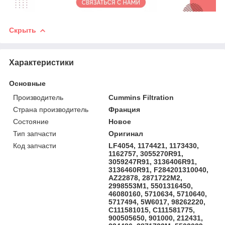
Скрыть
Характеристики
Основные
Производитель
Cummins Filtration
Страна производитель
Франция
Состояние
Новое
Тип запчасти
Оригинал
Код запчасти
LF4054, 1174421, 1173430,
1162757, 3055270R91,
3059247R91, 3136406R91,
3136460R91, F284201310040,
AZ22878, 2871722M2,
2998553M1, 5501316450,
46080160, 5710634, 5710640,
5717494, 5W6017, 98262220,
C111581015, C111581775,
900505650, 901000, 212431,