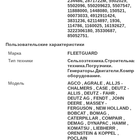
234486, 2871722M, 5502029,
5502096, 550209623, 5507547,
11888000, 1448080, 150521,
00073033, 4912911424,
3831236, 62114897, 1936,
114786, 1160025, 16192627,
3222306180, 35330687,
85052751.
Пользовательские характеристики
Марка
FLEETGUARD
Тип техники
Сельхозтехника.Строительная 
техника.Погрузчики.
Генераторы.Двигатели.Компре
оборудование.
Модель
AGCO , AGRALE , ALLJS -
CHALMERS , CASE , DEUTZ -
ALLIS , DEUTZ - FAHR ,
DEUTZ AG , FENDT , JOHN
DEERE , MASSEY -
FERGUSON , NEW HOLLAND ,
BOBCAT , BOMAG ,
CATERPILLAR , COMPAIR ,
DEMAG , DYNAPAC , HAMM ,
KOMATSU , LIEBHERR ,
ORENSTEIN & KOPPEL ,
POCLAIN