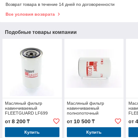
Возврат товара в течение 14 дней по договоренности
Все условия возврата
Подобные товары компании
Масляный фильтр
Масляный фильтр
Мас
навинчиваемый
навинчиваемый
нав
FLEETGUARD LF699
полнопоточный
FLE
FLEETGUARD LF3356
JOH
8 200
10 500
от
₸
от
₸
от
Купить
Купить