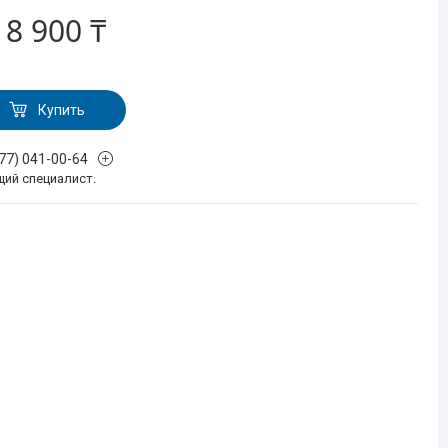
т
8 900 ₸
Купить
777) 041-00-64
щий специалист.