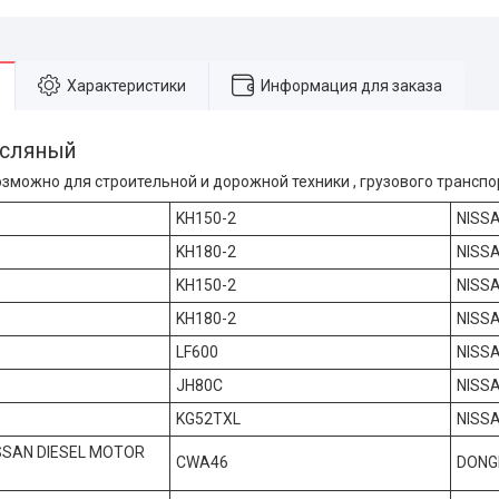
Характеристики
Информация для заказа
асляный
зможно для строительной и дорожной техники , грузового транспо
KH150-2
NISS
KH180-2
NISS
KH150-2
NISS
KH180-2
NISS
LF600
NISS
JH80C
NISS
KG52TXL
NISS
SSAN DIESEL MOTOR
CWA46
DONGN