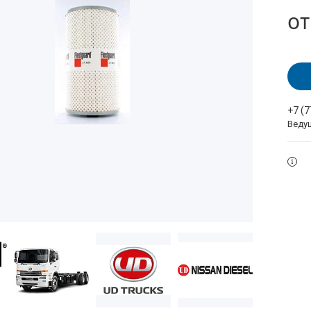
о
+7 (
Веду