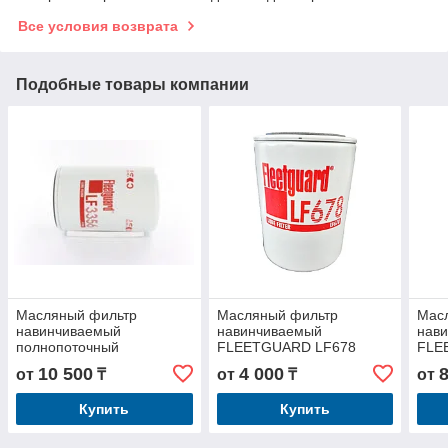
Все условия возврата
Подобные товары компании
Масляный фильтр
Масляный фильтр
Мас
навинчиваемый
навинчиваемый
нав
полнопоточный
FLEETGUARD LF678
FLE
FLEETGUARD LF3356
JOHN DEERE AR58956
10 500
4 000
от
₸
от
₸
от
Купить
Купить