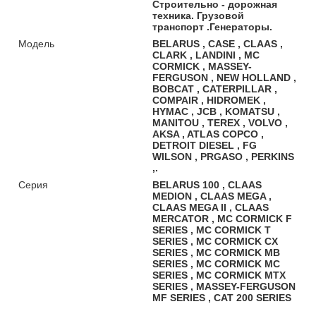
Строительно - дорожная
техника. Грузовой
транспорт .Генераторы.
Модель
BELARUS , CASE , CLAAS ,
CLARK , LANDINI , MC
CORMICK , MASSEY-
FERGUSON , NEW HOLLAND ,
BOBCAT , CATERPILLAR ,
COMPAIR , HIDROMEK ,
HYMAC , JCB , KOMATSU ,
MANITOU , TEREX , VOLVO ,
AKSA , ATLAS COPCO ,
DETROIT DIESEL , FG
WILSON , PRGASO , PERKINS
,.
Серия
BELARUS 100 , CLAAS
MEDION , CLAAS MEGA ,
CLAAS MEGA II , CLAAS
MERCATOR , MC CORMICK F
SERIES , MC CORMICK T
SERIES , MC CORMICK CX
SERIES , MC CORMICK MB
SERIES , MC CORMICK MC
SERIES , MC CORMICK MTX
SERIES , MASSEY-FERGUSON
MF SERIES , CAT 200 SERIES