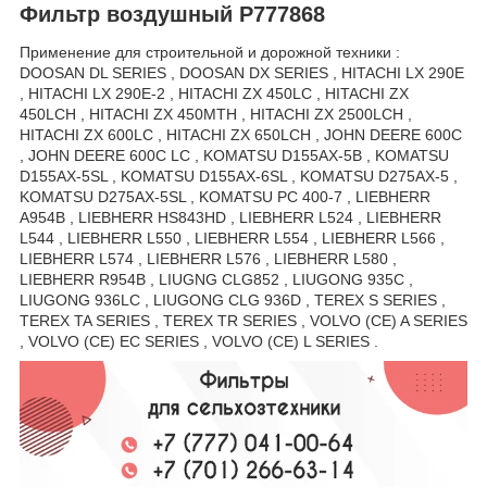
Фильтр воздушный
P777868
Применение для строительной и дорожной техники :
DOOSAN DL SERIES , DOOSAN DX SERIES , HITACHI LX 290E
, HITACHI LX 290E-2 , HITACHI ZX 450LC , HITACHI ZX
450LCH , HITACHI ZX 450MTH , HITACHI ZX 2500LCH ,
HITACHI ZX 600LC , HITACHI ZX 650LCH , JOHN DEERE 600C
, JOHN DEERE 600C LC , KOMATSU D155AX-5B , KOMATSU
D155AX-5SL , KOMATSU D155AX-6SL , KOMATSU D275AX-5 ,
KOMATSU D275AX-5SL , KOMATSU PC 400-7 , LIEBHERR
A954B , LIEBHERR HS843HD , LIEBHERR L524 , LIEBHERR
L544 , LIEBHERR L550 , LIEBHERR L554 , LIEBHERR L566 ,
LIEBHERR L574 , LIEBHERR L576 , LIEBHERR L580 ,
LIEBHERR R954B , LIUGNG CLG852 , LIUGONG 935C ,
LIUGONG 936LC , LIUGONG CLG 936D , TEREX S SERIES ,
TEREX TA SERIES , TEREX TR SERIES , VOLVO (CE) A SERIES
, VOLVO (CE) EC SERIES , VOLVO (CE) L SERIES .