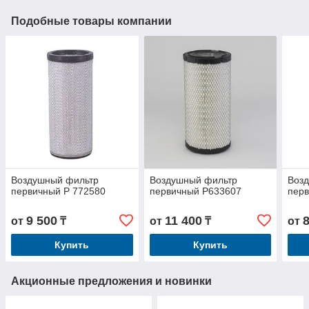
Подобные товары компании
Воздушный фильтр
Воздушный фильтр
Воз
первичный P 772580
первичный P633607
пер
9 500
11 400
от
₸
от
₸
от
Купить
Купить
Акционные предложения и новинки