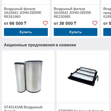
Воздушный фильтр
Воздушный фильтр
Воз
SA16841 JOHN DEERE
SA16842 JOHN DEERE
пре
RE261960
RE230985
618
AH2
66 500
36 500
от
₸
от
₸
от
Купить
Купить
Акционные предложения и новинки
ST40142AB Воздушный