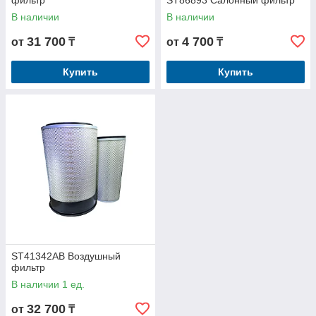
фильтр
ST86893 Салонный фильтр
В наличии
В наличии
31 700
4 700
от
₸
от
₸
Купить
Купить
ST41342AB Воздушный
фильтр
В наличии 1 ед.
32 700
от
₸