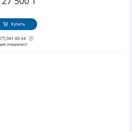
т
27 500 ₸
Купить
777) 041-00-64
щий специалист.