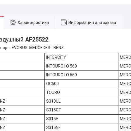
Характеристики
Информация для заказа
оздушный
AF25522.
порт : EVOBUS. MERCEDES - BENZ.
INTERCITY
MERC
INTOURO I O 560
MERC
INTOURO I O 560
MERC
OC500
MERC
TOURO
MERC
ENZ
S313UL
MERC
ENZ
S315GT
MERC
ENZ
S315H
MERC
ENZ
S315NF
MERC