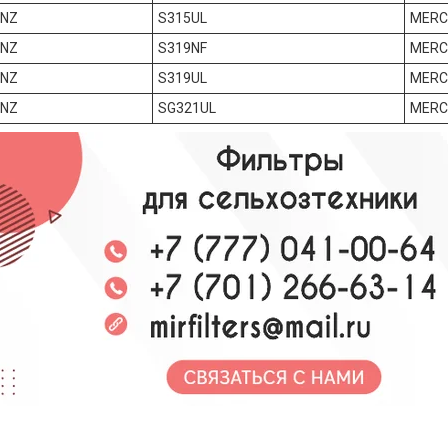
ENZ
S315UL
MERC
ENZ
S319NF
MERC
ENZ
S319UL
MERC
ENZ
SG321UL
MERC