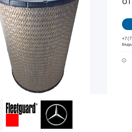
о
+7 (
Веду