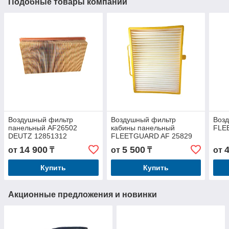
Подобные товары компании
Воздушный фильтр
Воздушный фильтр
Воз
панельный AF26502
кабины панельный
FLE
DEUTZ 12851312
FLEETGUARD AF 25829
14 900
5 500
от
₸
от
₸
от
Купить
Купить
Акционные предложения и новинки