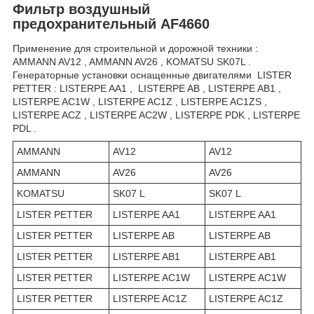
Фильтр воздушный
предохранительный AF4660
Применение для строительной и дорожной техники :
AMMANN AV12 , AMMANN AV26 , KOMATSU SK07L .
Генераторные установки оснащенные двигателями LISTER
PETTER : LISTERPE AA1 , LISTERPE AB , LISTERPE AB1 ,
LISTERPE AC1W , LISTERPE AC1Z , LISTERPE AC1ZS ,
LISTERPE ACZ , LISTERPE AC2W , LISTERPE PDK , LISTERPE
PDL .
AMMANN
AV12
AV12
AMMANN
AV26
AV26
KOMATSU
SK07 L
SK07 L
LISTER PETTER
LISTERPE AA1
LISTERPE AA1
LISTER PETTER
LISTERPE AB
LISTERPE AB
LISTER PETTER
LISTERPE AB1
LISTERPE AB1
LISTER PETTER
LISTERPE AC1W
LISTERPE AC1W
LISTER PETTER
LISTERPE AC1Z
LISTERPE AC1Z