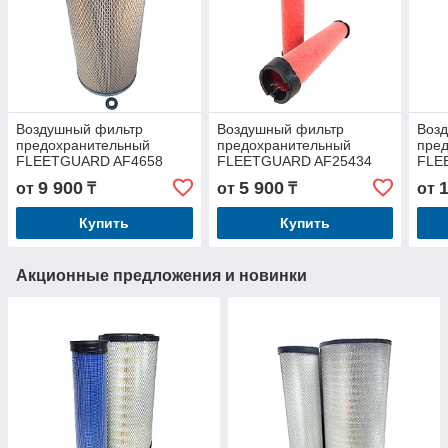
Воздушный фильтр
Воздушный фильтр
Воз
предохранительный
предохранительный
пре
FLEETGUARD AF4658
FLEETGUARD AF25434
FLE
9 900
5 900
от
₸
от
₸
от
Купить
Купить
Акционные предложения и новинки