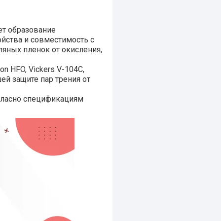
ет образование
йства и совместимость с
ляных пленок от окисления,
n HFO, Vickers V-104C,
шей защите пар трения от
огласно спецификациям