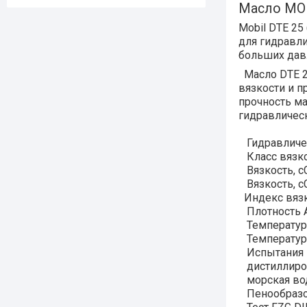
Масло MO
Mobil DTE 25
для гидравли
больших дав
Масло DTE 2
вязкости и 
прочность ма
гидравлическ
Гидравличес
Класс вязко
Вязкость, с
Вязкость, сС
Индекс вязк
Плотность A
Температура
Температура
Испытания н
дистиллиро
морская во
Пенообразо