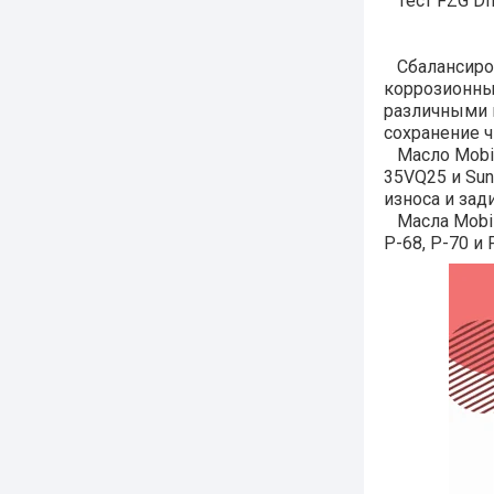
Тест FZG DI
Сбалансиров
коррозионны
различными м
сохранение ч
Масло Mobil 
35VQ25 и Sun
износа и зад
Масла Mobil 
Р-68, Р-70 и