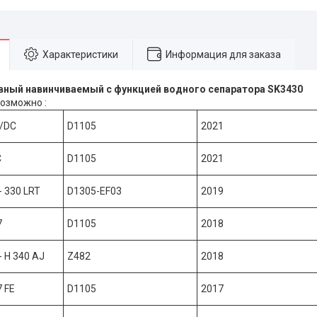
Характеристики
Информация для заказа
пливный навинчиваемый с функцией водного се
озможно :
E/DC
D1105
2021
C
D1105
2021
 - 330 LRT
D1305-EF03
2019
7
D1105
2018
 - H 340 AJ
Z482
2018
7 FE
D1105
2017