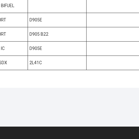
 BIFUEL
8RT
D905E
8RT
D905 B22
 IC
D905E
5SDX
2L41C