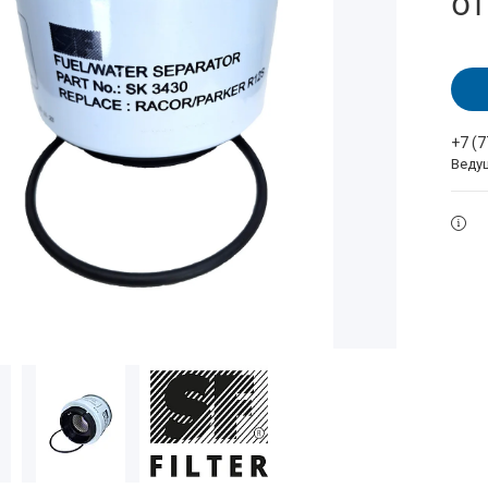
о
+7 (
Веду