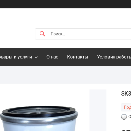
овары и услуги
О нас
Контакты
Условия работ
SK3
Под
О