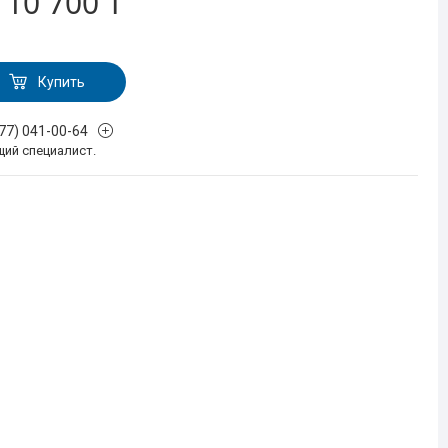
т
10 700 ₸
Купить
777) 041-00-64
щий специалист.