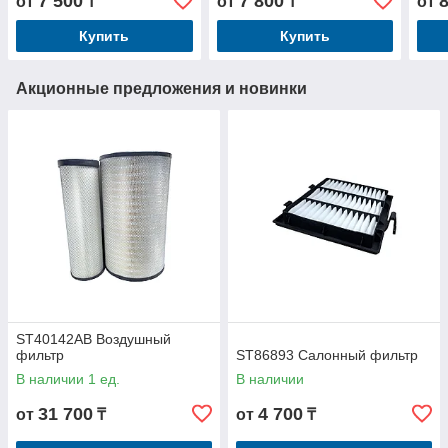
7 500
7 800
от
₸
от
₸
от
Купить
Купить
Акционные предложения и новинки
ST40142AB Воздушный
фильтр
ST86893 Салонный фильтр
В наличии 1 ед.
В наличии
31 700
4 700
от
₸
от
₸