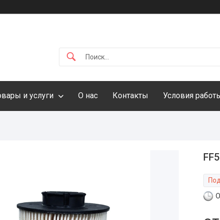
овары и услуги
О нас
Контакты
Условия работ
FF5
Под
О