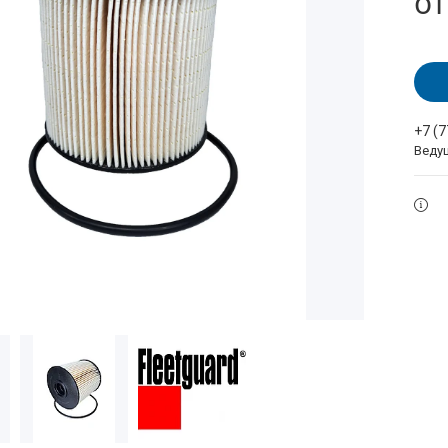
о
+7 (
Веду