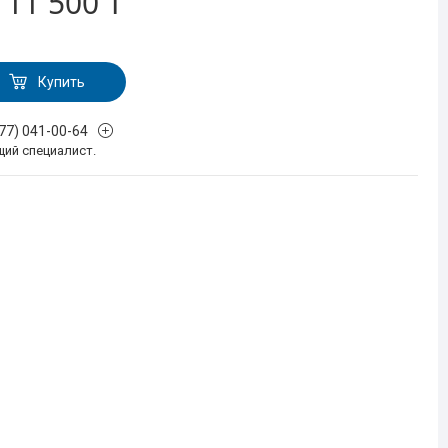
т
11 500 ₸
Купить
777) 041-00-64
щий специалист.