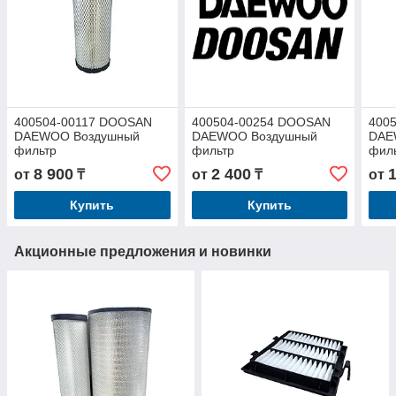
400504-00117 DOOSAN
400504-00254 DOOSAN
400
DAEWOO Воздушный
DAEWOO Воздушный
DAE
фильтр
фильтр
фил
8 900
2 400
от
₸
от
₸
от
Купить
Купить
Акционные предложения и новинки