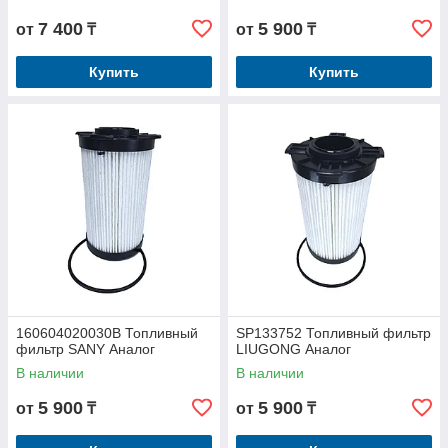
7 400
5 900
от
₸
от
₸
Купить
Купить
160604020030B Топливный
SP133752 Топливный фильтр
фильтр SANY Аналог
LIUGONG Аналог
В наличии
В наличии
5 900
5 900
от
₸
от
₸