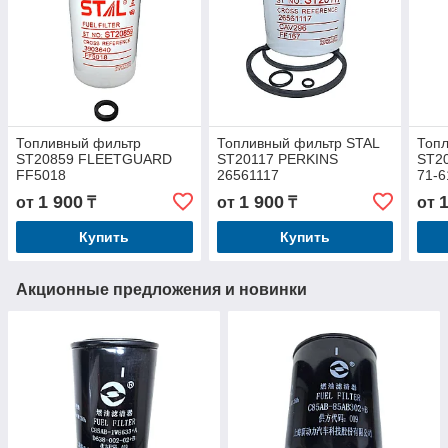
Топливный фильтр
Топливный фильтр STAL
Топ
ST20859 FLEETGUARD
ST20117 PERKINS
ST2
FF5018
26561117
71-6
1 900
1 900
от
₸
от
₸
от
Купить
Купить
Акционные предложения и новинки