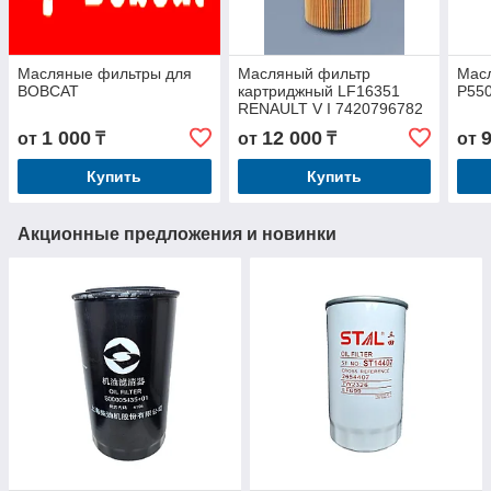
Масляные фильтры для
Масляный фильтр
Мас
BOBCAT
картриджный LF16351
P55
RENAULT V I 7420796782
1 000
12 000
от
₸
от
₸
от
Купить
Купить
Акционные предложения и новинки