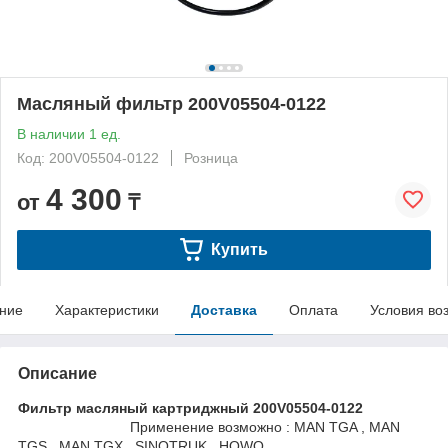
Масляный фильтр 200V05504-0122
В наличии 1 ед.
Код: 200V05504-0122
Розница
4 300
от
₸
Купить
ние
Характеристики
Доставка
Оплата
Условия во
Описание
Фильтр масляный картриджный 200V05504-0122
Применение возможно : MAN TGA , MAN
TGS , MAN TGX , SINOTRUK , HOWO