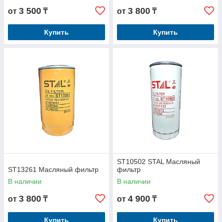
3 500
3 800
от
₸
от
₸
Купить
Купить
ST10502 STAL Масляный
ST13261 Масляный фильтр
фильтр
В наличии
В наличии
3 800
4 900
от
₸
от
₸
Купить
Купить