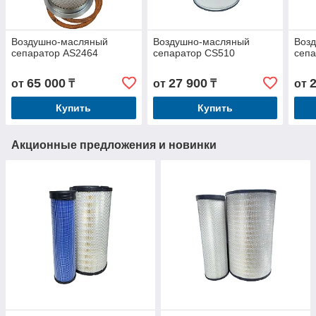
Воздушно-масляный
Воздушно-масляный
Воз
сепаратор AS2464
сепаратор CS510
сепа
65 000
27 900
от
₸
от
₸
от
Купить
Купить
Акционные предложения и новинки