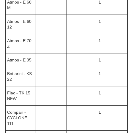
Atmos - E 60
1
M
Atmos - E 60-
1
12
Atmos - E 70
1
Z
Atmos - E 95
1
Bottarini - KS
1
22
Fiac - TK 15
1
NEW
Compair -
1
CYCLONE
111