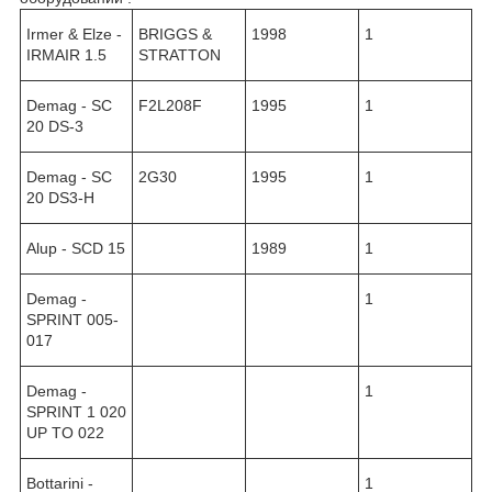
Irmer & Elze -
BRIGGS &
1998
1
IRMAIR 1.5
STRATTON
Demag - SC
F2L208F
1995
1
20 DS-3
Demag - SC
2G30
1995
1
20 DS3-H
Alup - SCD 15
1989
1
Demag -
1
SPRINT 005-
017
Demag -
1
SPRINT 1 020
UP TO 022
Bottarini -
1