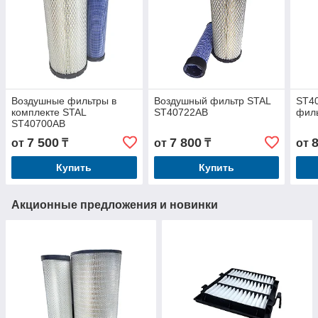
Воздушные фильтры в
Воздушный фильтр STAL
ST4
комплекте STAL
ST40722AB
фил
ST40700AB
7 500
7 800
от
₸
от
₸
от
Купить
Купить
Акционные предложения и новинки