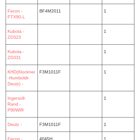
Fecon -
BF4M2011
1
FTX90-L
Kubota -
1
ZD323
Kubota -
1
ZD331
KHD(Klockner
F3M1011F
1
-Humboldt-
Deutz) -
Ingersoll-
1
Rand -
P90WIR
Deutz -
F3M1011F
1
Fecon -
4045H
1