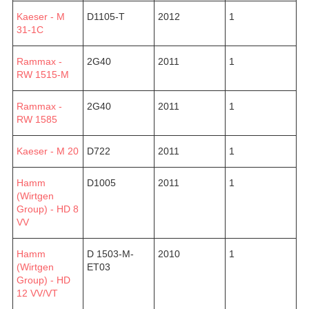
Kaeser - M
D1105-T
2012
1
31-1C
Rammax -
2G40
2011
1
RW 1515-M
Rammax -
2G40
2011
1
RW 1585
Kaeser - M 20
D722
2011
1
Hamm
D1005
2011
1
(Wirtgen
Group) - HD 8
VV
Hamm
D 1503-M-
2010
1
(Wirtgen
ET03
Group) - HD
12 VV/VT