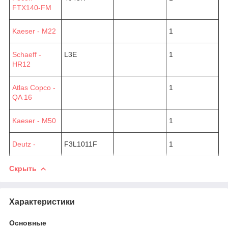
FTX140-FM
Kaeser - M22
1
Schaeff -
L3E
1
HR12
Atlas Copco -
1
QA 16
Kaeser - M50
1
Deutz -
F3L1011F
1
Скрыть
Характеристики
Основные