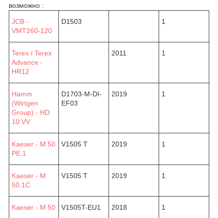
возможно :
JCB -
D1503
1
VMT260-120
Terex / Terex
2011
1
Advance -
HR12
Hamm
D1703-M-DI-
2019
1
(Wirtgen
EF03
Group) - HD
10 VV
Kaeser - M 50
V1505 T
2019
1
PE.1
Kaeser - M
V1505 T
2019
1
50.1C
Kaeser - M 50
V1505T-EU1
2018
1