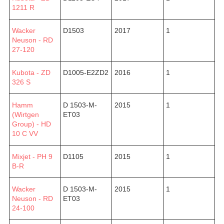
1211 R
Wacker
D1503
2017
1
Neuson - RD
27-120
Kubota - ZD
D1005-E2ZD2
2016
1
326 S
Hamm
D 1503-M-
2015
1
(Wirtgen
ET03
Group) - HD
10 C VV
Mixjet - PH 9
D1105
2015
1
B-R
Wacker
D 1503-M-
2015
1
Neuson - RD
ET03
24-100