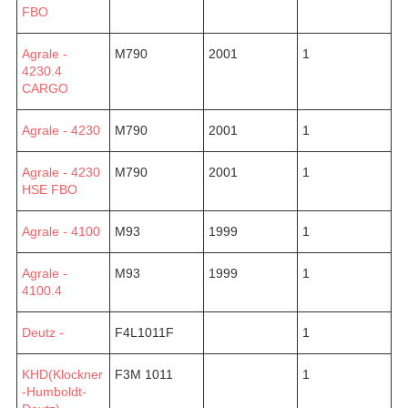
FBO
Agrale -
M790
2001
1
4230.4
CARGO
Agrale - 4230
M790
2001
1
Agrale - 4230
M790
2001
1
HSE FBO
Agrale - 4100
M93
1999
1
Agrale -
M93
1999
1
4100.4
Deutz -
F4L1011F
1
KHD(Klockner
F3M 1011
1
-Humboldt-