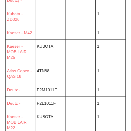
Deutz) -
Kubota -
1
ZD326
Kaeser - M42
1
Kaeser -
KUBOTA
1
MOBILAIR
M25
Atlas Copco -
4TN88
1
QAS 18
Deutz -
F2M1011F
1
Deutz -
F2L1011F
1
Kaeser -
KUBOTA
1
MOBILAIR
M22