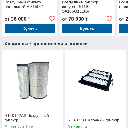
Воздушный фильтр
Воздушный фильтр
Воз
панельный E 315L01
сапуна FS119
перв
SA185G1L10A
36 000
78 000
от
₸
от
₸
от
Купить
Купить
Акционные предложения и новинки
ST40142AB Воздушный
фильтр
ST86893 Салонный фильтр
В наличии 1 ед.
В наличии