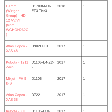
Hamm
D1703M-DI-
2018
1
(Wirtgen
EF3 Tier3
Group) - HD
12 VV/VT
(from
WGHOH262C
)
Atlas Copco -
D902EF01
2017
1
XAS 48
Kubota - 1211
D1105-E4-ZD-
2017
1
Zero
2
Mixjet - PH 9
D1105
2017
1
B-S
Atlas Copco -
D722
2017
1
XAS 38
Kubota - ZD
D1105-EU4
2017
1