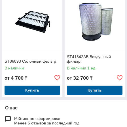
ST41342AB Воздушный
ST86893 Салонный фильтр
фильтр
В наличии
В наличии 1 ед.
4 700
32 700
от
₸
от
₸
Купить
Купить
О нас
Рейтинг не сформирован
Менее 5 отзывов за последний год