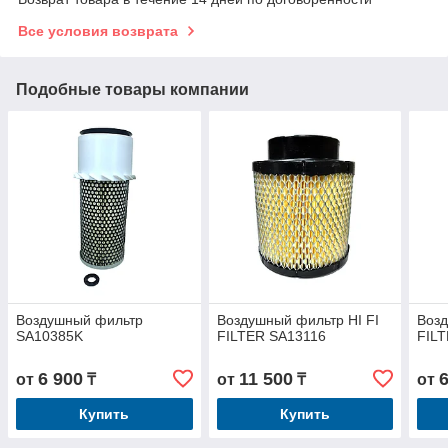
Все условия возврата
Подобные товары компании
Воздушный фильтр
Воздушный фильтр HI FI
Возд
SA10385K
FILTER SA13116
FIL
6 900
11 500
от
₸
от
₸
от
Купить
Купить