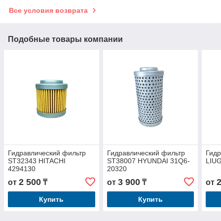
Все условия возврата
Подобные товары компании
Гидравлический фильтр
Гидравлический фильтр
Гидр
ST32343 HITACHI
ST38007 HYUNDAI 31Q6-
LIU
4294130
20320
2 500
3 900
от
₸
от
₸
от
Купить
Купить