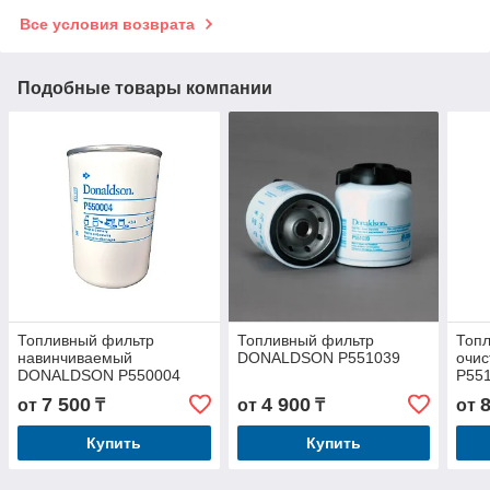
Все условия возврата
Подобные товары компании
Топливный фильтр
Топливный фильтр
Топл
навинчиваемый
DONALDSON P551039
очи
DONALDSON P550004
P55
7 500
4 900
от
₸
от
₸
от
Купить
Купить