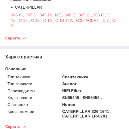
CATERPILLAR
345 C
,
345 D
,
345 DL ME
,
349 E
,
365 C
,
385 C
,
C
15
,
C 15
,
C 15
,
C 18
,
C 18 TTA
,
C 32 ACERT
,
C 7
,
C
9
Скрыть
Характеристики
Основные
Тип техники
Спецтехника
Тип запчасти
Аналог
Производитель
HiFi Filter
Код запчасти
SN55445 , SN55455 .
Состояние
Новое
Кросс-номери
CATERPILLAR 326-1641 ,
CATERPILLAR 1R-0781 .
Скрыть