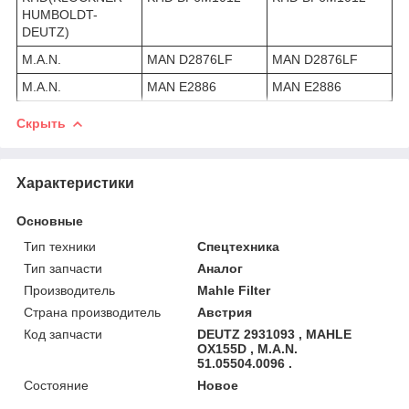
HUMBOLDT-
DEUTZ)
M.A.N.
MAN D2876LF
MAN D2876LF
M.A.N.
MAN E2886
MAN E2886
Скрыть
Характеристики
Основные
Тип техники
Спецтехника
Тип запчасти
Аналог
Производитель
Mahle Filter
Страна производитель
Австрия
Код запчасти
DEUTZ 2931093 , MAHLE
OX155D , M.A.N.
51.05504.0096 .
Состояние
Новое