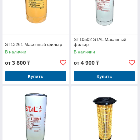
ST10502 STAL Масляный
ST13261 Масляный фильтр
фильтр
В наличии
В наличии
3 800
4 900
от
₸
от
₸
Купить
Купить