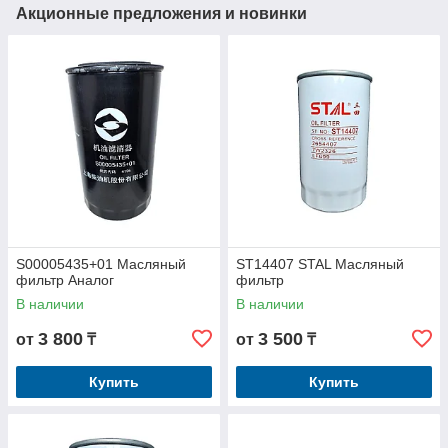
Акционные предложения и новинки
S00005435+01 Масляный
ST14407 STAL Масляный
фильтр Аналог
фильтр
В наличии
В наличии
3 800
3 500
от
₸
от
₸
Купить
Купить