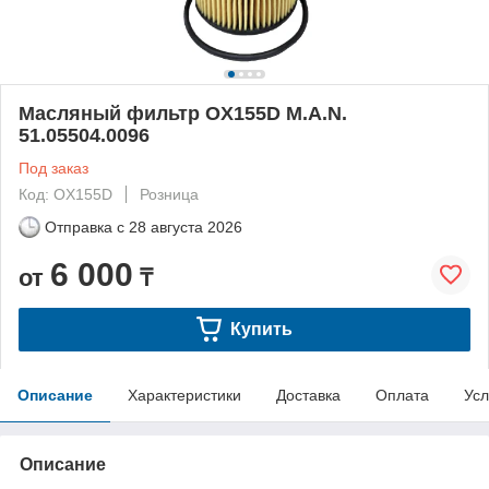
Масляный фильтр OX155D M.A.N.
51.05504.0096
Под заказ
Код: OX155D
Розница
Отправка с
28 августа 2026
6 000
от
₸
Купить
Описание
Характеристики
Доставка
Оплата
Усл
Описание