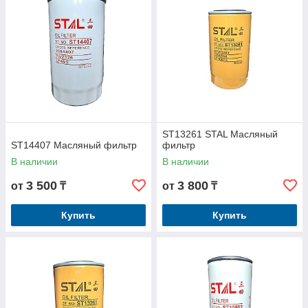
ST13261 STAL Масляный
ST14407 Масляный фильтр
фильтр
В наличии
В наличии
3 500
3 800
от
₸
от
₸
Купить
Купить