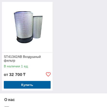
ST41342AB Воздушный
фильтр
В наличии 1 ед.
32 700
от
₸
Купить
О нас