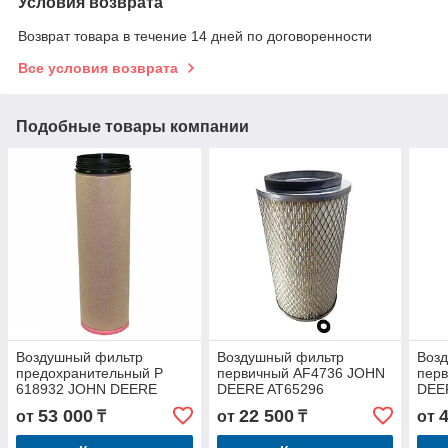
Условия возврата
Возврат товара в течение 14 дней по договоренности
Все условия возврата
Подобные товары компании
Воздушный фильтр
Воздушный фильтр
Воз
предохранительный P
первичный AF4736 JOHN
пер
618932 JOHN DEERE
DEERE AT65296
DEE
AH212295
53 000
22 500
от
₸
от
₸
от