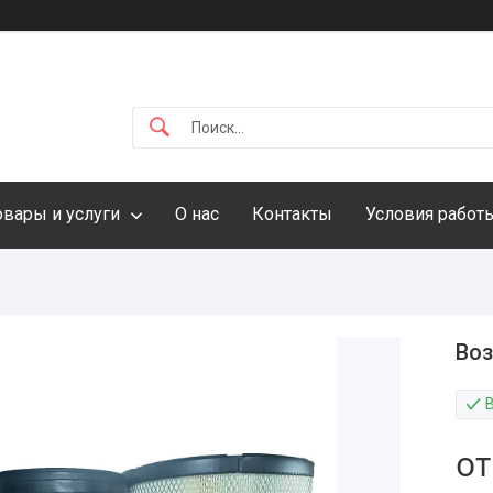
овары и услуги
О нас
Контакты
Условия работ
Во
В
о