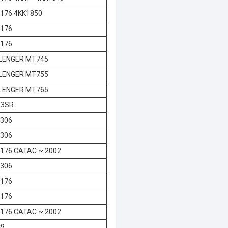
176 4KK1850
3176
3176
LENGER MT745
LENGER MT755
LENGER MT765
 3SR
3306
3306
176 CATAC ~ 2002
3306
3176
3176
176 CATAC ~ 2002
C9