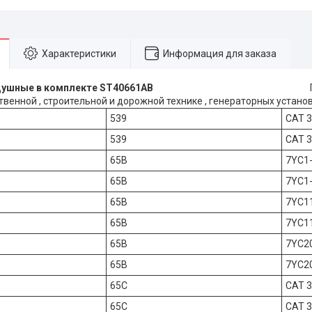
Характеристики
Информация для заказа
 воздушные в комплекте ST40661AB
венной , строительной и дорожной технике , генераторных установ
539
CAT 3
539
CAT 3
65B
7YC1-
65B
7YC1-
65B
7YC11
65B
7YC11
65B
7YC20
65B
7YC20
65C
CAT 3
65C
CAT 3