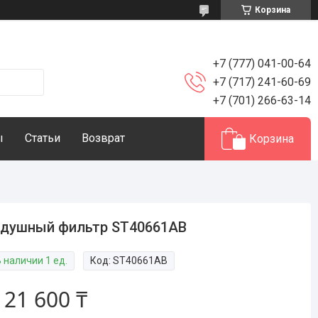
Корзина
+7 (777) 041-00-64
+7 (717) 241-60-69
+7 (701) 266-63-14
ы
Статьи
Возврат
Корзина
здушный фильтр ST40661AB
 наличии 1 ед.
Код:
ST40661AB
т
21 600 ₸