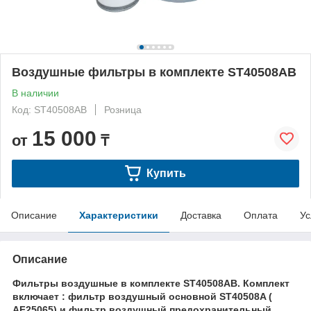
Воздушные фильтры в комплекте ST40508AB
В наличии
Код: ST40508AB
Розница
15 000
от
₸
Купить
Описание
Характеристики
Доставка
Оплата
Ус
Описание
Фильтры воздушные в комплекте ST40508AB. Комплект
включает : фильтр воздушный основной ST40508A (
AF25065) и фильтр воздушный предохранительный