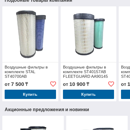
Подобные товары компании
Воздушные фильтры в
Воздушные фильтры в
Воз
комплекте STAL
комплекте ST40157AB
комп
ST40700AB
FLEETGUARD AA90145
ST4
7 500
10 900
от
₸
от
₸
от
Купить
Купить
Акционные предложения и новинки