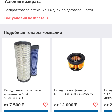
Условия возврата
Возврат товара в течение 14 дней по договоренности
Все условия возврата
Подобные товары компании
Воздушные фильтры в
Воздушный фильтр
Воз
комплекте STAL
FLEETGUARD AF26675
ST4
ST40700AB
400
7 500
12 000
от
₸
от
₸
от